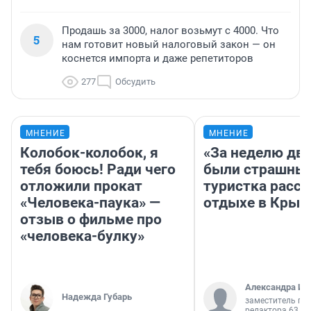
Продашь за 3000, налог возьмут с 4000. Что
5
нам готовит новый налоговый закон — он
коснется импорта и даже репетиторов
277
Обсудить
МНЕНИЕ
МНЕНИЕ
Колобок-колобок, я
«За неделю две
тебя боюсь! Ради чего
были страшные
отложили прокат
туристка расск
«Человека-паука» —
отдыхе в Крым
отзыв о фильме про
«человека-булку»
Александра Ис
Надежда Губарь
заместитель гл
редактора 63.RU