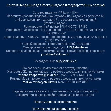
Контактные данные для Роскомнадзора и государственных органов
Сетевое издание «173.ру» (18+).
Зарегистрировано Федеральной службой по надзору в сфере связи,
информационных технологий и массовых коммуникаций
(Роскомнадзор).
Регистрационный номер ЭЛ № ФС 77 - 87889
Учредитель: Общество с ограниченной ответственностью "ИНТЕРНЕТ
ТЕХНОЛОГИИ"
Адрес редакции: 630099, Россия, Новосибирск, ул. Ленина, д. 12, 6 этаж, 8
(383) 212-52-52
Главный редактор: Ефремов Анатолий Павлович
Электронный адрес редакции:
173@shkulev.ru
Контактные данные для Роскомнадзора и государственных органов:
juristchel@shkulev.ru
.
Техподдержка:
help@shkulev.ru
По вопросам коммерческого сотрудничества:
Жапарова Жанна, менеджер по работе с федеральными клиентами
zhanna.zhaparova@shkulev.ru
, моб. + 7 982 640 34 32
Ревина Мария, директор по работе с федеральными клиентами
mariya.revina@shkulev.ru
, моб. +7 910 402 4056
Редакция сайта не несет ответственности за достоверность
информации, содержащейся в рекламных объявлениях.
Информация об ограничениях
Политика использования cookies