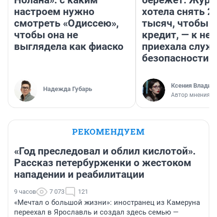
Нолана»: с каким
бережет. Журн
настроем нужно
хотела снять 2
смотреть «Одиссею»,
тысяч, чтобы п
чтобы она не
кредит, — к не
выглядела как фиаско
приехала служ
безопасности
Ксения Владим
Надежда Губарь
Автор мнения
РЕКОМЕНДУЕМ
«Год преследовал и облил кислотой».
Рассказ петербурженки о жестоком
нападении и реабилитации
9 часов
7 073
121
«Мечтал о большой жизни»: иностранец из Камеруна
переехал в Ярославль и создал здесь семью —