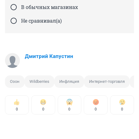
В обычных магазинах
Не сравнивал(а)
Дмитрий Капустин
Озон
Wildberries
Инфляция
Интернет-торговля
С
0
0
0
0
0