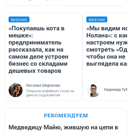
МНЕНИЕ
МНЕНИЕ
«Покупаешь кота в
«Мы видим нов
мешке»:
Нолана»: с как
предприниматель
настроем нужн
рассказала, как на
смотреть «Оди
самом деле устроен
чтобы она не
бизнес со складами
выглядела как
дешевых товаров
Наталья Шорохова
Надежда Губар
Открыла кофейную точку на
деньги соцразвития
РЕКОМЕНДУЕМ
Медведицу Майю, жившую на цепи в