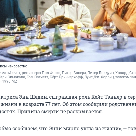
рисы неизвестно
ьма «Альф», режиссеры Пол Фаско, Питер Бонерз, Питер Болдуин, Ховард Стор
Гари Симокава, Том Пэтчетт, Бёрт Бринкерхофф, Луис Дж. Хорвиц, т
елекомпан
6–1990 год
ктриса Энн Шедин, сыгравшая роль Кейт Тэннер в се
 жизни в возрасте 77 лет. Об этом сообщили родствен
цсетях. Причина смерти не раскрывается.
рбью сообщаем, что Энни мирно ушла из жизни», — го