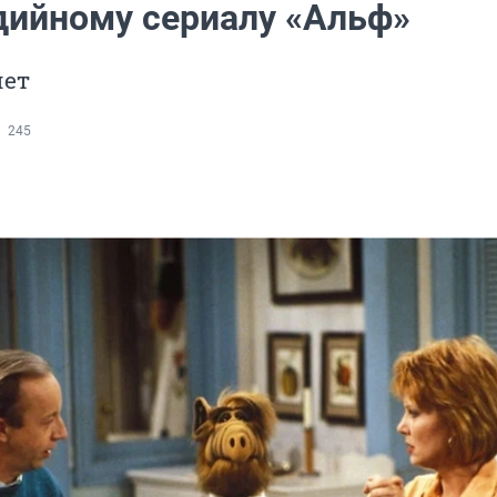
дийному сериалу «Альф»
лет
245