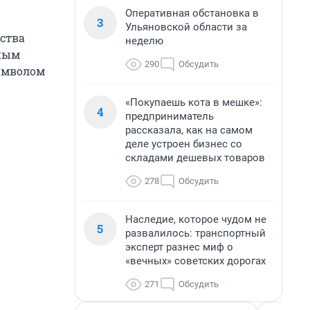
Оперативная обстановка в
3
Ульяновской области за
ства
неделю
дным
290
Обсудить
имволом
«Покупаешь кота в мешке»:
4
предприниматель
рассказала, как на самом
деле устроен бизнес со
складами дешевых товаров
278
Обсудить
Наследие, которое чудом не
5
развалилось: транспортный
эксперт разнес миф о
«вечных» советских дорогах
271
Обсудить