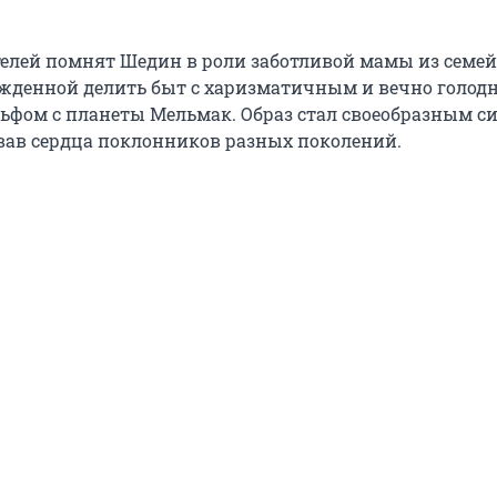
лей помнят Шедин в роли заботливой мамы из семей
жденной делить быт с харизматичным и вечно голо
фом с планеты Мельмак. Образ стал своеобразным с
евав сердца поклонников разных поколений.