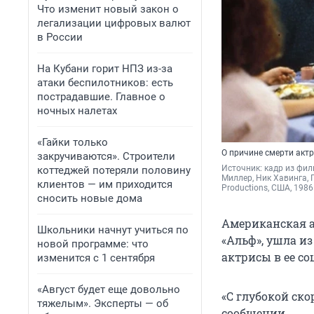
Что изменит новый закон о
легализации цифровых валют
в России
На Кубани горит НПЗ из-за
атаки беспилотников: есть
пострадавшие. Главное о
ночных налетах
«Гайки только
О причине смерти акт
закручиваются». Строители
Источник: 
кадр из фил
коттеджей потеряли половину
Миллер, Ник Хавинга, 
клиентов — им приходится
Productions, США, 198
сносить новые дома
Американская а
Школьники начнут учиться по
«Альф», ушла из
новой программе: что
актрисы в ее со
изменится с 1 сентября
«Август будет еще довольно
«С глубокой ско
тяжелым». Эксперты — об
сообщении.