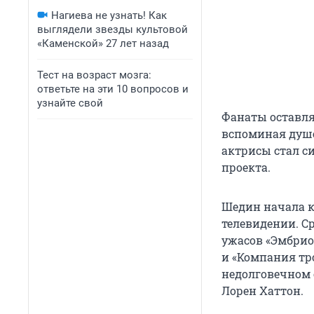
Нагиева не узнать! Как
выглядели звезды культовой
«Каменской» 27 лет назад
Тест на возраст мозга:
ответьте на эти 10 вопросов и
узнайте свой
Фанаты оставля
вспоминая душе
актрисы стал с
проекта.
Шедин начала ка
телевидении. С
ужасов «Эмбрион
и «Компания тро
недолговечном 
Лорен Хаттон.