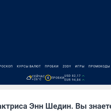
РОСКОП
КУРСЫ ВАЛЮТ
ПРОБКИ
ZODY
ИГРЫ
ПРОМОКОДЫ
USD 82,17
СЕЙЧАС
4
ПРОБКИ
+26°C
EUR 94,84
актриса Энн Шедин. Вы знает