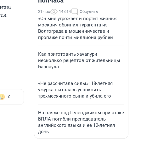
полчаса
ние»
21 час
14 614
Обсудить
сти
«Он мне угрожает и портит жизнь»:
москвич обвинил турагента из
Волгограда в мошенничестве и
пропаже почти миллиона рублей
Как приготовить хачапури —
несколько рецептов от жительницы
Барнаула
«Не рассчитала силы»: 18-летняя
ужурка пыталась успокоить
трехмесячного сына и убила его
0
На пляже под Геленджиком при атаке
БПЛА погибли преподаватель
английского языка и ее 12-летняя
дочь