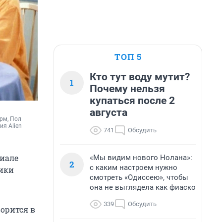
ТОП 5
Кто тут воду мутит?
1
Почему нельзя
купаться после 2
августа
м, Пол 
ия 
Alien 
741
Обсудить
риале
«Мы видим нового Нолана»:
2
с каким настроем нужно
ники
смотреть «Одиссею», чтобы
она не выглядела как фиаско
339
Обсудить
ворится в