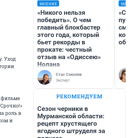
МНЕНИЕ
МНЕНИ
«Никого нельзя
«Спут
победить». О чем
пургу»
главный блокбастер
смерт
этого года, который
котор
бьет рекорды в
обнар
прокате: честный
отзыв на «Одиссею»
. Уход
Нолана
стории
Стас Соколов
Эксперт
РЕКОМЕНДУЕМ
м фильме
«Срочно!»
Сезон черники в
ла роль в
Мурманской области:
сом и
рецепт хрустящего
ягодного штруделя за