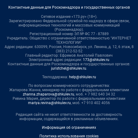
Контактные данные для Роскомнадзора и государственных органов
Сетевое издание «173.ру» (18+).
Зарегистрировано Федеральной службой по надзору в сфере связи,
информационных технологий и массовых коммуникаций
(Роскомнадзор).
Регистрационный номер ЭЛ № ФС 77 - 87889
Учредитель: Общество с ограниченной ответственностью "ИНТЕРНЕТ
ТЕХНОЛОГИИ"
Адрес редакции: 630099, Россия, Новосибирск, ул. Ленина, д. 12, 6 этаж, 8
(383) 212-52-52
Главный редактор: Ефремов Анатолий Павлович
Электронный адрес редакции:
173@shkulev.ru
Контактные данные для Роскомнадзора и государственных органов:
juristchel@shkulev.ru
.
Техподдержка:
help@shkulev.ru
По вопросам коммерческого сотрудничества:
Жапарова Жанна, менеджер по работе с федеральными клиентами
zhanna.zhaparova@shkulev.ru
, моб. + 7 982 640 34 32
Ревина Мария, директор по работе с федеральными клиентами
mariya.revina@shkulev.ru
, моб. +7 910 402 4056
Редакция сайта не несет ответственности за достоверность
информации, содержащейся в рекламных объявлениях.
Информация об ограничениях
Политика использования cookies