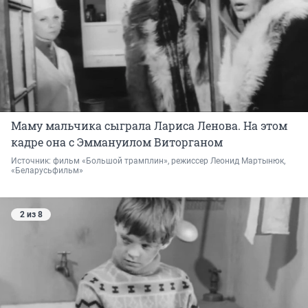
Маму мальчика сыграла Лариса Ленова. На этом
кадре она с Эммануилом Виторганом
Источник: 
фильм «Большой трамплин», режиссер Леонид Мартынюк, 
«Беларусьфильм»
2 из 8