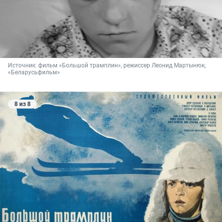
Источник: 
фильм «Большой трамплин», режиссер Леонид Мартынюк, 
«Беларусьфильм»
8 из 8