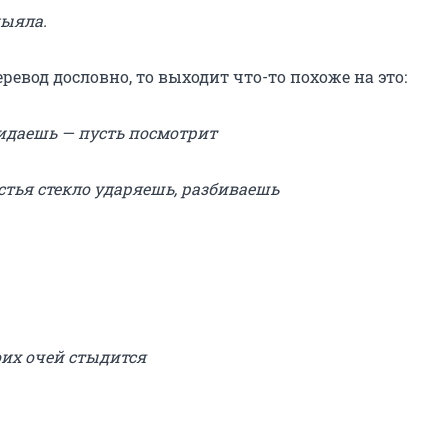
пыяла.
еревод дословно, то выходит что-то похоже на это:
идаешь — пусть посмотрит
стья стекло ударяешь, разбиваешь
оих очей стыдится