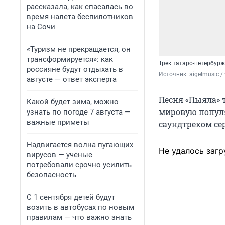
рассказала, как спасалась во
время налета беспилотников
на Сочи
«Туризм не прекращается, он
трансформируется»: как
Трек татаро-петербур
россияне будут отдыхать в
Источник: 
aigelmusic /
августе — ответ эксперта
Песня «Пыяла» т
Какой будет зима, можно
мировую популя
узнать по погоде 7 августа —
важные приметы
саундтреком се
Надвигается волна пугающих
Не удалось загр
вирусов — ученые
потребовали срочно усилить
безопасность
С 1 сентября детей будут
возить в автобусах по новым
правилам — что важно знать