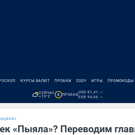
РОСКОП
КУРСЫ ВАЛЮТ
ПРОБКИ
ZODY
ИГРЫ
ПРОМОКОДЫ
USD 81,41
СЕЙЧАС
4
ПРОБКИ
+19°C
EUR 94,06
ПАЦАНА»
рек «Пыяла»? Переводим гла