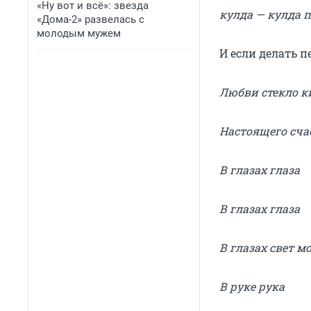
«Ну вот и всё»: звезда
кулда — кулда 
«Дома-2» развелась с
молодым мужем
И если делать п
Любви стекло к
Настоящего сча
В глазах глаза
В глазах глаза
В глазах свет м
В руке рука