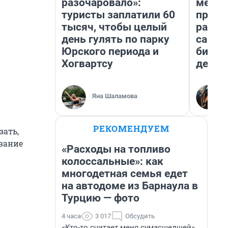
разочаровало»:
мешке
туристы заплатили 60
предп
тысяч, чтобы целый
расска
день гулять по парку
самом
Юрского периода и
бизне
Хогвартсу
дешев
Яна Шаламова
РЕКОМЕНДУЕМ
зать,
звание
«Расходы на топливо
колоссальные»: как
многодетная семья едет
на автодоме из Барнаула в
Турцию — фото
4 часа
3 017
Обсудить
«Кто-то считает меня сумасшедшей».