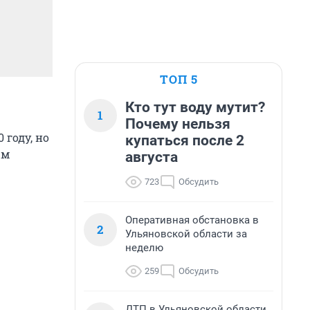
ТОП 5
Кто тут воду мутит?
1
Почему нельзя
 году, но
купаться после 2
ым
августа
723
Обсудить
Оперативная обстановка в
2
Ульяновской области за
неделю
259
Обсудить
ДТП в Ульяновской области