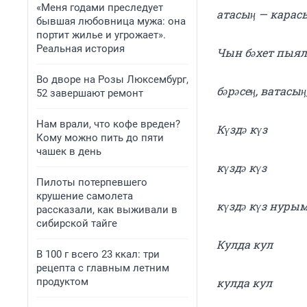
«Меня годами преследует
атасың — карас
бывшая любовница мужа: она
портит жилье и угрожает».
Реальная история
Чын бәхет пыя
Во дворе на Розы Люксембург,
бәрәсең, ватасың
52 завершают ремонт
Нам врали, что кофе вреден?
Күздә күз
Кому можно пить до пяти
чашек в день
күздә күз
Пилоты потерпевшего
крушение самолета
күздә күз нурым
рассказали, как выживали в
сибирской тайге
Кулда кул
В 100 г всего 23 ккал: три
рецепта с главным летним
продуктом
кулда кул