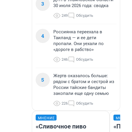
3
30 июля 2026 года: сводка
249
Обсудить
Россиянка переехала в
4
Таиланд — и ее дети
пропали. Они уехали по
«дороге в рабство»
246
Обсудить
Жертв оказалось больше:
5
рядом с братом и сестрой из
России тайские бандиты
закопали еще одну семью
226
Обсудить
МНЕНИЕ
МНЕНИ
«Сливочное пиво
«Поку