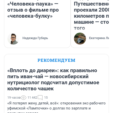
«Человека-паука» —
Путешественн
отзыв о фильме про
проехали 2000
«человека-булку»
километров по 
машине — стои
того
Надежда Губарь
Екатерина Лит
РЕКОМЕНДУЕМ
«Вплоть до диареи»: как правильно
пить иван-чай — новосибирский
нутрициолог подсчитал допустимое
количество чашек
19 часов
11 442
15
«Я потерял жену, детей, всё»: откровения экс-рабочего
уфимской «Лампочки» о долгах по зарплате и