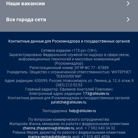
Наши вакансии
Все города сети
Контактные данные для Роскомнадзора и государственных органов
Сетевое издание «173.ру» (18+).
Зарегистрировано Федеральной службой по надзору в сфере связи,
информационных технологий и массовых коммуникаций
(Роскомнадзор).
Регистрационный номер ЭЛ № ФС 77 - 87889
Учредитель: Общество с ограниченной ответственностью "ИНТЕРНЕТ
ТЕХНОЛОГИИ"
Адрес редакции: 630099, Россия, Новосибирск, ул. Ленина, д. 12, 6 этаж, 8
(383) 212-52-52
Главный редактор: Ефремов Анатолий Павлович
Электронный адрес редакции:
173@shkulev.ru
Контактные данные для Роскомнадзора и государственных органов:
juristchel@shkulev.ru
.
Техподдержка:
help@shkulev.ru
По вопросам коммерческого сотрудничества:
Жапарова Жанна, менеджер по работе с федеральными клиентами
zhanna.zhaparova@shkulev.ru
, моб. + 7 982 640 34 32
Ревина Мария, директор по работе с федеральными клиентами
mariya.revina@shkulev.ru
, моб. +7 910 402 4056