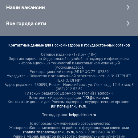
Наши вакансии
Все города сети
Контактные данные для Роскомнадзора и государственных органов
Сетевое издание «173.ру» (18+).
Зарегистрировано Федеральной службой по надзору в сфере связи,
информационных технологий и массовых коммуникаций
(Роскомнадзор).
Регистрационный номер ЭЛ № ФС 77 - 87889
Учредитель: Общество с ограниченной ответственностью "ИНТЕРНЕТ
ТЕХНОЛОГИИ"
Адрес редакции: 630099, Россия, Новосибирск, ул. Ленина, д. 12, 6 этаж, 8
(383) 212-52-52
Главный редактор: Ефремов Анатолий Павлович
Электронный адрес редакции:
173@shkulev.ru
Контактные данные для Роскомнадзора и государственных органов:
juristchel@shkulev.ru
.
Техподдержка:
help@shkulev.ru
По вопросам коммерческого сотрудничества:
Жапарова Жанна, менеджер по работе с федеральными клиентами
zhanna.zhaparova@shkulev.ru
, моб. + 7 982 640 34 32
Ревина Мария, директор по работе с федеральными клиентами