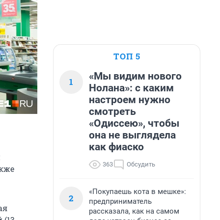
ТОП 5
«Мы видим нового
1
Нолана»: с каким
настроем нужно
смотреть
«Одиссею», чтобы
она не выглядела
как фиаско
и
363
Обсудить
акже
«Покупаешь кота в мешке»:
2
предприниматель
ая
рассказала, как на самом
 (13