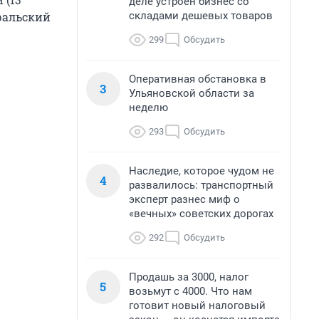
деле устроен бизнес со
складами дешевых товаров
Уральский
299
Обсудить
Оперативная обстановка в
3
Ульяновской области за
неделю
293
Обсудить
Наследие, которое чудом не
4
развалилось: транспортный
эксперт разнес миф о
«вечных» советских дорогах
292
Обсудить
Продашь за 3000, налог
5
возьмут с 4000. Что нам
готовит новый налоговый