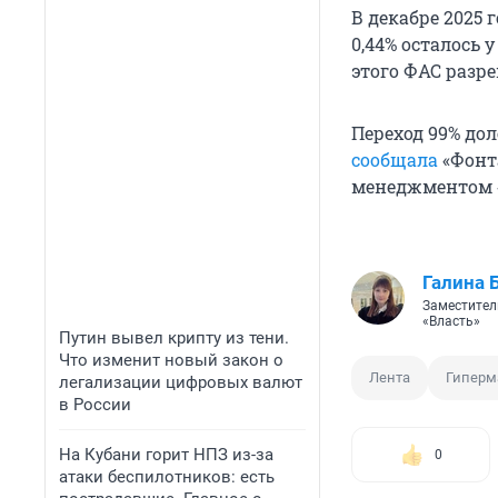
В декабре 2025 
0,44% осталось 
этого ФАС разр
Переход 99% до
сообщала
«Фонта
менеджментом 
Галина 
Заместител
«Власть»
Путин вывел крипту из тени.
Что изменит новый закон о
Лента
Гиперм
легализации цифровых валют
в России
На Кубани горит НПЗ из-за
0
атаки беспилотников: есть