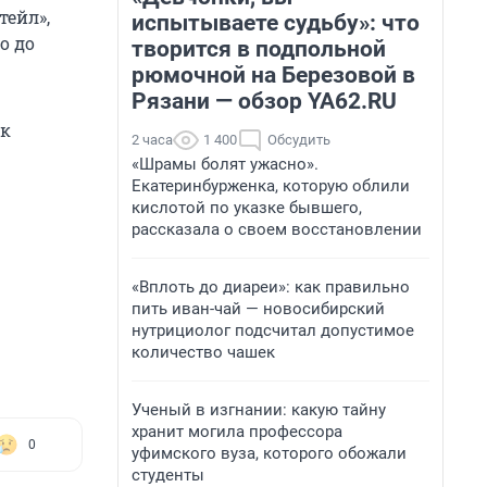
тейл»,
испытываете судьбу»: что
о до
творится в подпольной
рюмочной на Березовой в
Рязани — обзор YA62.RU
ак
2 часа
1 400
Обсудить
«Шрамы болят ужасно».
Екатеринбурженка, которую облили
кислотой по указке бывшего,
рассказала о своем восстановлении
«Вплоть до диареи»: как правильно
пить иван-чай — новосибирский
нутрициолог подсчитал допустимое
количество чашек
Ученый в изгнании: какую тайну
хранит могила профессора
0
уфимского вуза, которого обожали
студенты