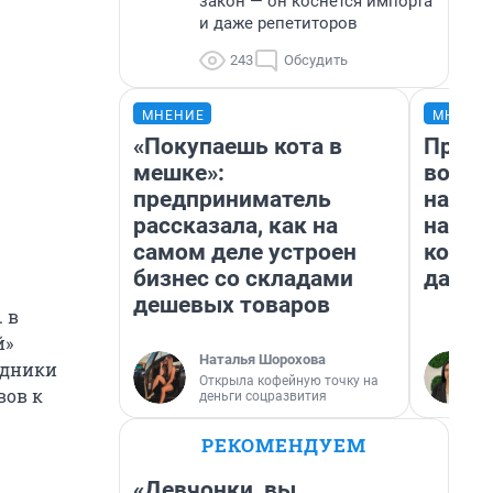
закон — он коснется импорта
и даже репетиторов
243
Обсудить
МНЕНИЕ
МНЕНИ
«Покупаешь кота в
Прода
мешке»:
возьм
предприниматель
нам г
рассказала, как на
налог
самом деле устроен
косне
бизнес со складами
даже 
дешевых товаров
 в
й»
Наталья Шорохова
едники
Открыла кофейную точку на
вов к
деньги соцразвития
РЕКОМЕНДУЕМ
«Девчонки, вы