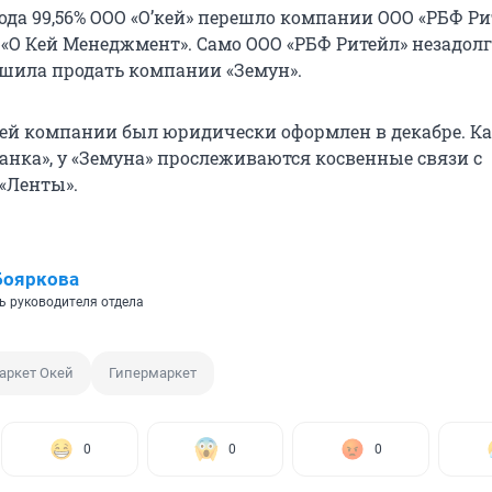
года 99,56% ООО «О’кей» перешло компании ООО «РБФ Ри
у «О Кей Менеджмент». Само ООО «РБФ Ритейл» незадолг
ешила продать компании «Земун».
лей компании был юридически оформлен в декабре. К
нка», у «Земуна» прослеживаются косвенные связи с
«Ленты».
Бояркова
ь руководителя отдела
аркет Окей
Гипермаркет
0
0
0