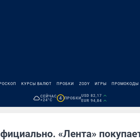
РОСКОП
КУРСЫ ВАЛЮТ
ПРОБКИ
ZODY
ИГРЫ
ПРОМОКОДЫ
USD 82,17
СЕЙЧАС
4
ПРОБКИ
+24°C
EUR 94,84
официально. «Лента» покупае