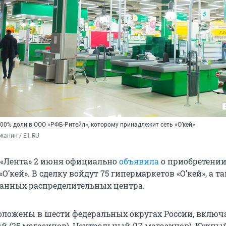
00% доли в ООО «РФБ-Ритейл», которому принадлежит сеть «О’кей»
жанин / E1.RU
 «Лента» 2 июня официально
объявила
о приобретени
О’кей». В сделку войдут 75 гипермаркетов «О’кей», а т
анных распределительных центра.
ложены в шести федеральных округах России, включ
й (25 магазинов), Центральный (17 магазинов), Южный