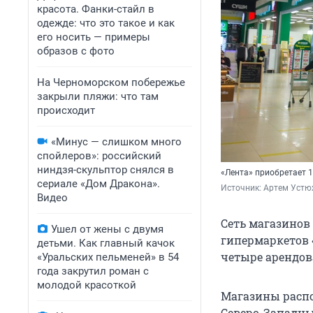
красота. Фанки-стайл в
одежде: что это такое и как
его носить — примеры
образов с фото
На Черноморском побережье
закрыли пляжи: что там
происходит
«Минус — слишком много
спойлеров»: российский
ниндзя-скульптор снялся в
«Лента» приобретает 1
сериале «Дом Дракона».
Источник: 
Артем Устю
Видео
Сеть магазинов
Ушел от жены с двумя
гипермаркетов «
детьми. Как главный качок
четыре арендов
«Уральских пельменей» в 54
года закрутил роман с
молодой красоткой
Магазины распо
Северо-Западны