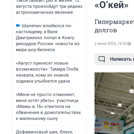
Такое бывает раз в жизни: 12
«О’кей»
августа произойдут три редких
астрономических явления
Гипермаркет
Шаляпин влюбился по-
долгов
настоящему, а Ваня
Дмитриенко попал в Книгу
рекордов России: новости из
2 июня 2026, 16:53
мира шоу-бизнеса
Написать
«Август принесет новые
возможности»: Тамара Глоба
назвала, кому из знаков
зодиака улыбнется удача
«Меня не просто отменяют,
меня хотят убить»: участница
«Мамы в 16» ответила на
обвинения в домогательствах
к маленькому сыну
Дофаминовый шик, блеск,