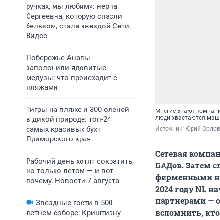
ручках, мы любим»: нерпа
Сергеевна, которую спасли
бельком, стала звездой Сети.
Видео
Побережье Анапы
заполонили ядовитые
медузы: что происходит с
пляжами
Тигры на пляже и 300 оленей
Многие знают компанию
люди хвастаются маш
в дикой природе: топ-24
самых красивых бухт
Источник: 
Юрий Орлов
Приморского края
Сетевая компани
Рабочий день хотят сократить,
БАДов. Затем с
но только летом — и вот
фирменными нак
почему. Новости 7 августа
2024 году NL н
партнерами — о
Звездные гости в 500-
вспомнить, кто
летнем соборе: Криштиану