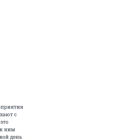
роприятия
хают с
это
 к ним
свой день