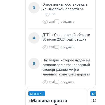
Оперативная обстановка в
3
Ульяновской области за
неделю
278
Обсудить
ДТП в Ульяновской области
4
30 июля 2026 года: сводка
268
Обсудить
Наследие, которое чудом не
5
развалилось: транспортный
эксперт разнес миф о
«вечных» советских дорогах
234
Обсудить
МНЕНИЕ
МНЕНИ
«Машина просто
«Спут