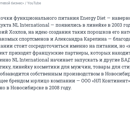
тевой бизнес» / YouTube
очки функционального питания Energy Diet — наверно
укта NL International — появились в линейке в 2003 год
ий Хохлов, на идею создания таких порошков его на
акомых спортсменов и Александра Карелина — благод
пании стоит сосредоточиться именно на питании, но «
оект приходят французские партнеры, которых находи
енно NL International начинает запускать и другие БА
тику, линейку косметики для мужчин, товары для сти
е обзаводится собственным производством в Новосибир
щее брендом юрлицо компании — ООО «НЛ Континент»
о в Новосибирске в 2008 году.