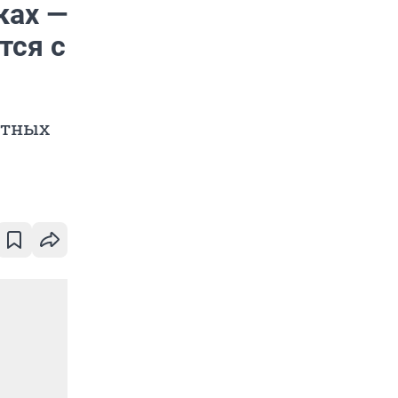
ках —
тся с
стных