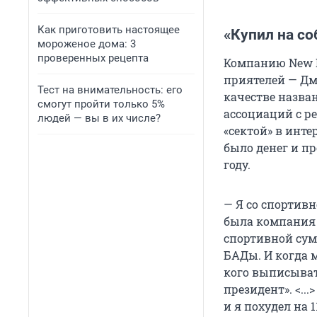
Как приготовить настоящее
«Купил на с
мороженое дома: 3
проверенных рецепта
Компанию New L
приятелей — Дми
Тест на внимательность: его
качестве назва
смогут пройти только 5%
ассоциаций с р
людей — вы в их числе?
«сектой» в инте
было денег и п
году.
— Я со спортивн
была компания 
спортивной сум
БАДы. И когда 
кого выписывать
президент». <...
и я похудел на 