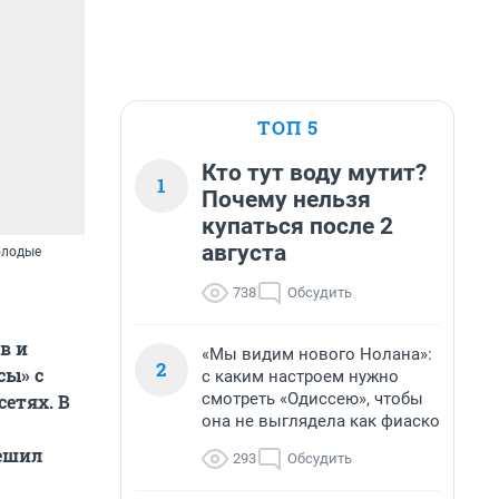
ТОП 5
Кто тут воду мутит?
1
Почему нельзя
купаться после 2
августа
олодые
738
Обсудить
в и
«Мы видим нового Нолана»:
2
сы» с
с каким настроем нужно
смотреть «Одиссею», чтобы
етях. В
она не выглядела как фиаско
ешил
293
Обсудить