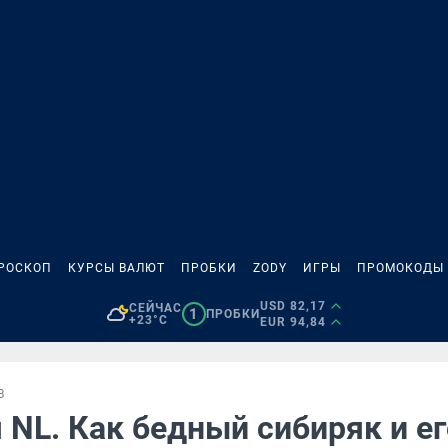
РОСКОП
КУРСЫ ВАЛЮТ
ПРОБКИ
ZODY
ИГРЫ
ПРОМОКОДЫ
USD 82,17
СЕЙЧАС
1
ПРОБКИ
+23°C
EUR 94,84
В
 NL. Как бедный сибиряк и ег