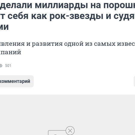
сделали миллиарды на порош
т себя как рок-звезды и судя
ми
вления и развития одной из самых изве
мпаний
501
 комментарий