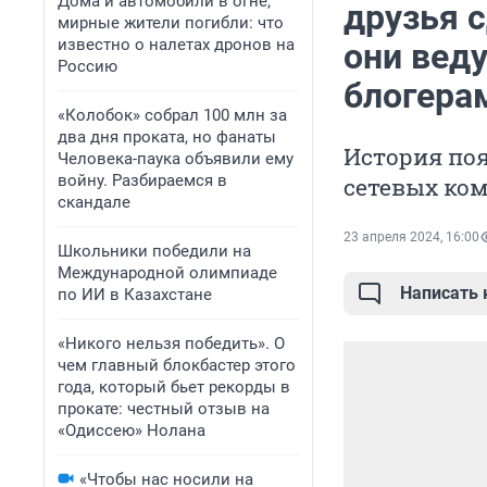
Дома и автомобили в огне,
друзья 
мирные жители погибли: что
известно о налетах дронов на
они веду
Россию
блогера
«Колобок» собрал 100 млн за
два дня проката, но фанаты
История поя
Человека-паука объявили ему
войну. Разбираемся в
сетевых ко
скандале
23 апреля 2024, 16:00
Школьники победили на
Международной олимпиаде
Написать
по ИИ в Казахстане
«Никого нельзя победить». О
чем главный блокбастер этого
года, который бьет рекорды в
прокате: честный отзыв на
«Одиссею» Нолана
«Чтобы нас носили на