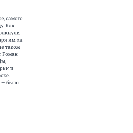
е, самого
у. Как
толкнули
аря им он
не таком
т Роман
Ды,
рки и
ске.
 — было