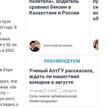
полетела». Водитель
пургу»
сравнил бензин в
смерт
Казахстане и России
котор
обнар
 трое
 году. В
а
азвал
я у NL не
Анатолий Кузнецов
 в 2002
РЕКОМЕНДУЕМ
и Буре
Ученый АлтГУ рассказала,
ждать ли нашествия
укт, эти
комаров в августе
или: «На
15 часов
6 913
Обсудить
сть —
Соль земли забайкальской.
ыл пост,
Нижегородцевы
глядел, у