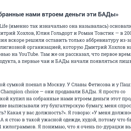
обранные нами втроем деньги эти БАДы»
ife (именно так изначально она называлась) основали
трий Хохлов, Юлия Гольдорт и Роман Товстик — в 2000
ния вскоре решили оставить только аббревиатуру из-з
елигиозной организацией, которую Дмитрий Хохлов н
рвью на YouTube. Там же он рассказал, что первое врем
родукта, а первые чаи и БАДы начали появляться лишь
ой сумкой поехал в Москву. У Славы Фетисова и у Паш
Champion choice — они продавали БАДы. Я просто со
кой купил на собранные нами втроем деньги этот прод
мне выписывали эту бухгалтерскую бумагу, меня спрос
? Какая у вас должность?». Я говорю: «У меня должно
> А я стою в такой ужасной одежде, худой, потому что б
11 килограммов. Я понимаю, что я очень по-дурацки вы