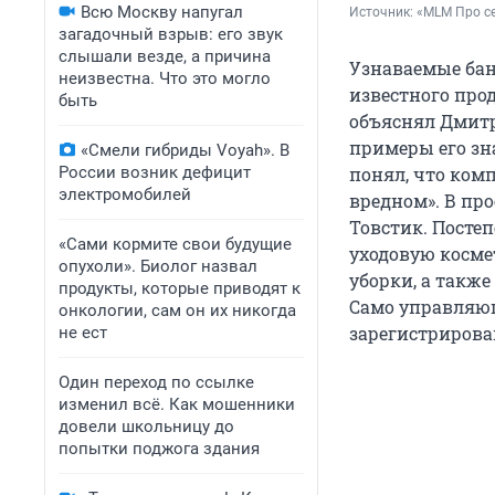
Всю Москву напугал
Источник: 
«MLM Про се
загадочный взрыв: его звук
слышали везде, а причина
Узнаваемые бан
неизвестна. Что это могло
известного прод
быть
объяснял Дмитр
примеры его зн
«Смели гибриды Voyah». В
России возник дефицит
понял, что ком
электромобилей
вредном». В пр
Товстик. Постеп
«Сами кормите свои будущие
уходовую косме
опухоли». Биолог назвал
уборки, а такж
продукты, которые приводят к
Само управляю
онкологии, сам он их никогда
зарегистрирован
не ест
Один переход по ссылке
изменил всё. Как мошенники
довели школьницу до
попытки поджога здания