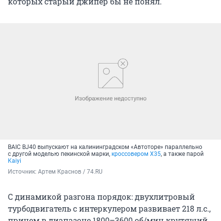
которых старый джипер бы не понял.
BAIC BJ40 выпускают на калининградском «Автоторе» параллельно
с другой моделью пекинской марки,
кроссовером X35
, а также парой
Kaiyi
Источник: 
Артем Краснов / 74.RU
С динамикой разгона порядок: двухлитровый
турбодвигатель с интеркулером развивает 218 л.с.,
причем в диапазоне 1800–3600 об/мин крутящий