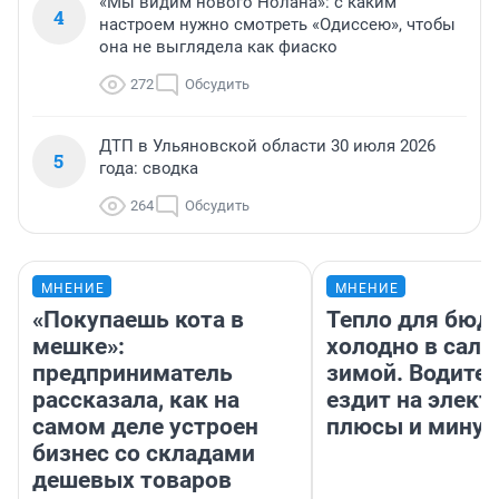
«Мы видим нового Нолана»: с каким
4
настроем нужно смотреть «Одиссею», чтобы
она не выглядела как фиаско
272
Обсудить
ДТП в Ульяновской области 30 июля 2026
5
года: сводка
264
Обсудить
МНЕНИЕ
МНЕНИЕ
«Покупаешь кота в
Тепло для бюд
мешке»:
холодно в сало
предприниматель
зимой. Водител
рассказала, как на
ездит на элект
самом деле устроен
плюсы и мину
бизнес со складами
дешевых товаров