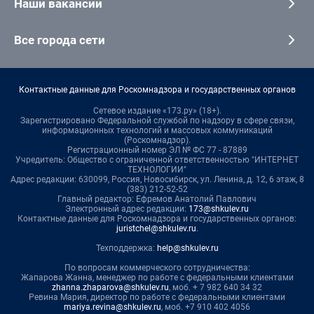
Наши вакансии
Все города сети
Контактные данные для Роскомнадзора и государственных органов
Сетевое издание «173.ру» (18+).
Зарегистрировано Федеральной службой по надзору в сфере связи,
информационных технологий и массовых коммуникаций
(Роскомнадзор).
Регистрационный номер ЭЛ № ФС 77 - 87889
Учредитель: Общество с ограниченной ответственностью "ИНТЕРНЕТ
ТЕХНОЛОГИИ"
Адрес редакции: 630099, Россия, Новосибирск, ул. Ленина, д. 12, 6 этаж, 8
(383) 212-52-52
Главный редактор: Ефремов Анатолий Павлович
Электронный адрес редакции:
173@shkulev.ru
Контактные данные для Роскомнадзора и государственных органов:
juristchel@shkulev.ru
.
Техподдержка:
help@shkulev.ru
По вопросам коммерческого сотрудничества:
Жапарова Жанна, менеджер по работе с федеральными клиентами
zhanna.zhaparova@shkulev.ru
, моб. + 7 982 640 34 32
Ревина Мария, директор по работе с федеральными клиентами
mariya.revina@shkulev.ru
, моб. +7 910 402 4056