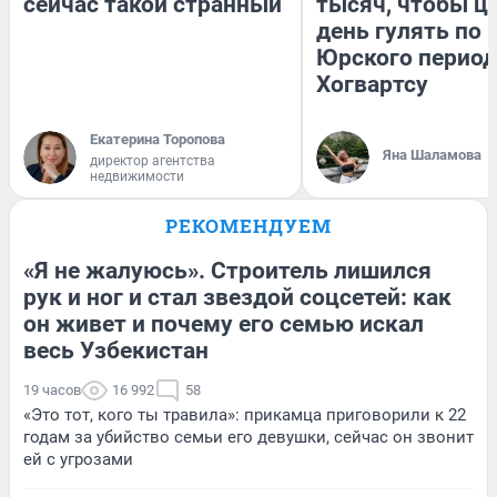
сейчас такой странный
тысяч, чтобы ц
день гулять по 
Юрского период
Хогвартсу
Екатерина Торопова
Яна Шаламова
директор агентства
недвижимости
РЕКОМЕНДУЕМ
«Я не жалуюсь». Строитель лишился
рук и ног и стал звездой соцсетей: как
он живет и почему его семью искал
весь Узбекистан
19 часов
16 992
58
«Это тот, кого ты травила»: прикамца приговорили к 22
годам за убийство семьи его девушки, сейчас он звонит
ей с угрозами