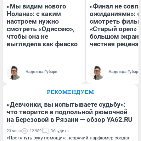
«Мы видим нового
«Финал не совпа
Нолана»: с каким
ожиданиями»: с
настроем нужно
смотреть филь
смотреть «Одиссею»,
«Старый орел» 
чтобы она не
большом экран
выглядела как фиаско
честная реценз
Надежда Губарь
Надежда Губарь
РЕКОМЕНДУЕМ
«Девчонки, вы испытываете судьбу»:
что творится в подпольной рюмочной
на Березовой в Рязани — обзор YA62.RU
23 часа
12 989
Обсудить
«Протянуть руку помощи»: незрячий парфюмер создал