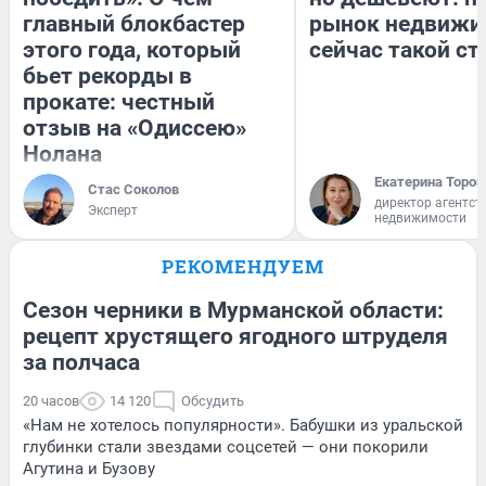
главный блокбастер
рынок недвижи
этого года, который
сейчас такой с
бьет рекорды в
прокате: честный
отзыв на «Одиссею»
Нолана
Екатерина Тороп
Стас Соколов
директор агентст
Эксперт
недвижимости
РЕКОМЕНДУЕМ
Сезон черники в Мурманской области:
рецепт хрустящего ягодного штруделя
за полчаса
20 часов
14 120
Обсудить
«Нам не хотелось популярности». Бабушки из уральской
глубинки стали звездами соцсетей — они покорили
Агутина и Бузову