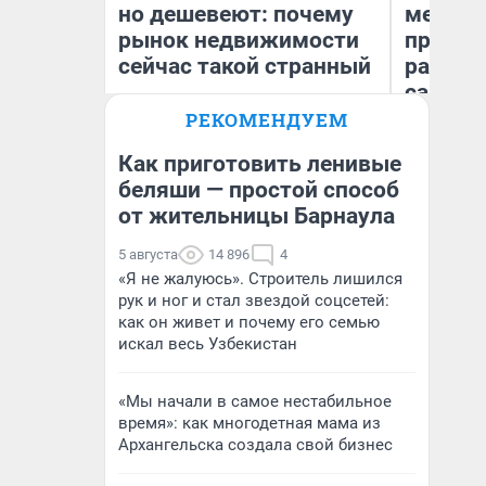
но дешевеют: почему
мешке»
рынок недвижимости
предпр
сейчас такой странный
рассказ
самом 
бизнес
РЕКОМЕНДУЕМ
дешевы
Как приготовить ленивые
беляши — простой способ
Екатерина Торопова
На
от жительницы Барнаула
директор агентства
От
недвижимости
де
5 августа
14 896
4
«Я не жалуюсь». Строитель лишился
рук и ног и стал звездой соцсетей:
как он живет и почему его семью
искал весь Узбекистан
«Мы начали в самое нестабильное
время»: как многодетная мама из
Архангельска создала свой бизнес