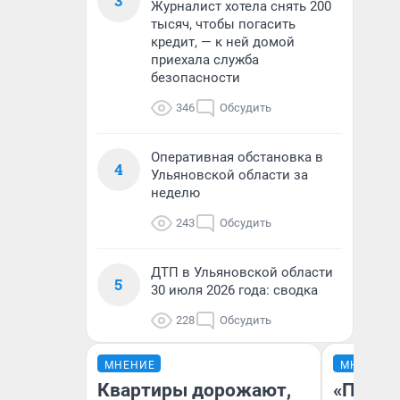
3
Журналист хотела снять 200
тысяч, чтобы погасить
кредит, — к ней домой
приехала служба
безопасности
346
Обсудить
Оперативная обстановка в
4
Ульяновской области за
неделю
243
Обсудить
ДТП в Ульяновской области
5
30 июля 2026 года: сводка
228
Обсудить
МНЕНИЕ
МНЕНИЕ
Квартиры дорожают,
«Покуп