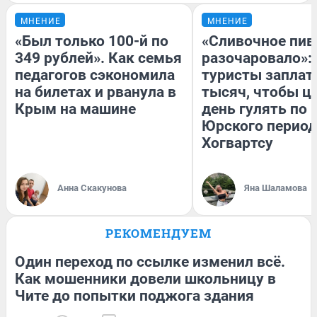
МНЕНИЕ
МНЕНИЕ
«Был только 100-й по
«Сливочное пив
349 рублей». Как семья
разочаровало»:
педагогов сэкономила
туристы заплат
на билетах и рванула в
тысяч, чтобы ц
Крым на машине
день гулять по 
Юрского период
Хогвартсу
Анна Скакунова
Яна Шаламова
РЕКОМЕНДУЕМ
Один переход по ссылке изменил всё.
Как мошенники довели школьницу в
Чите до попытки поджога здания