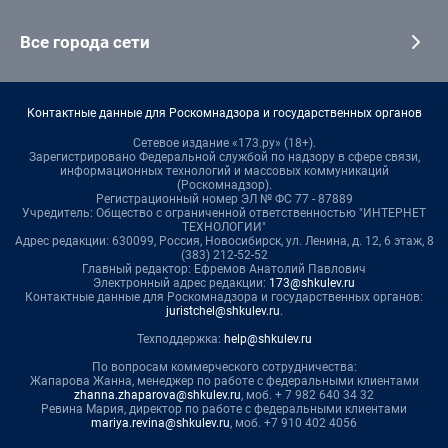
Все города сети
Контактные данные для Роскомнадзора и государственных органов
Сетевое издание «173.ру» (18+).
Зарегистрировано Федеральной службой по надзору в сфере связи,
информационных технологий и массовых коммуникаций
(Роскомнадзор).
Регистрационный номер ЭЛ № ФС 77 - 87889
Учредитель: Общество с ограниченной ответственностью "ИНТЕРНЕТ
ТЕХНОЛОГИИ"
Адрес редакции: 630099, Россия, Новосибирск, ул. Ленина, д. 12, 6 этаж, 8
(383) 212-52-52
Главный редактор: Ефремов Анатолий Павлович
Электронный адрес редакции:
173@shkulev.ru
Контактные данные для Роскомнадзора и государственных органов:
juristchel@shkulev.ru
.
Техподдержка:
help@shkulev.ru
По вопросам коммерческого сотрудничества:
Жапарова Жанна, менеджер по работе с федеральными клиентами
zhanna.zhaparova@shkulev.ru
, моб. + 7 982 640 34 32
Ревина Мария, директор по работе с федеральными клиентами
mariya.revina@shkulev.ru
, моб. +7 910 402 4056