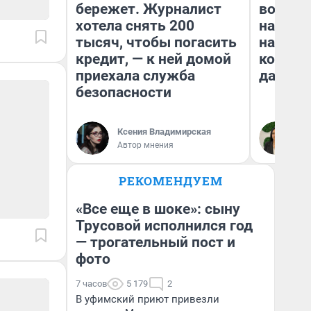
бережет. Журналист
возьмут
хотела снять 200
нам го
тысяч, чтобы погасить
налого
кредит, — к ней домой
коснет
приехала служба
даже р
безопасности
Ксения Владимирская
Ан
Автор мнения
РЕКОМЕНДУЕМ
«Все еще в шоке»: сыну
Трусовой исполнился год
— трогательный пост и
фото
7 часов
5 179
2
В уфимский приют привезли