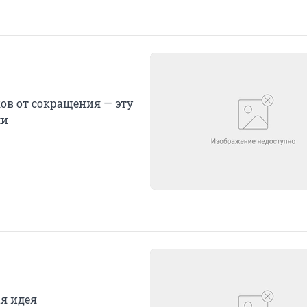
в от сокращения — эту
ли
я идея