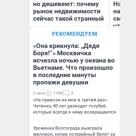
но дешевеют: почему
Нолана
рынок недвижимости
настро
сейчас такой странный
смотре
чтобы 
выгляд
РЕКОМЕНДУЕМ
«Она крикнула: „Дядя
Боря!“» Москвичка
Екатерина Торопова
исчезла ночью у океана во
На
директор агентства
недвижимости
Вьетнаме. Что произошло
в последние минуты
пропажи девушки
2 часа
7 998
3
«Не привози их мне в третий раз».
Читинец 40 лет разводит голубей,
которые всегда к нему возвращаются
Уроженка Волгограда выиграла
миллион, купив лотерейный билет за