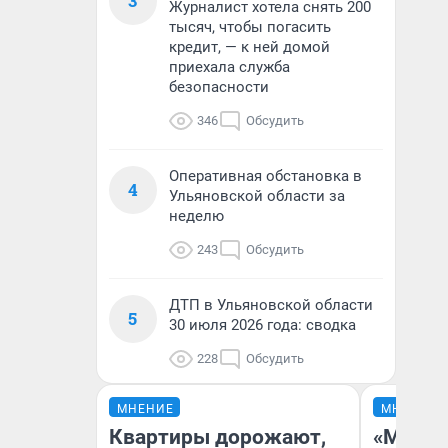
3
Журналист хотела снять 200
тысяч, чтобы погасить
кредит, — к ней домой
приехала служба
безопасности
346
Обсудить
Оперативная обстановка в
4
Ульяновской области за
неделю
243
Обсудить
ДТП в Ульяновской области
5
30 июля 2026 года: сводка
228
Обсудить
МНЕНИЕ
МНЕНИЕ
Квартиры дорожают,
«Мы ви