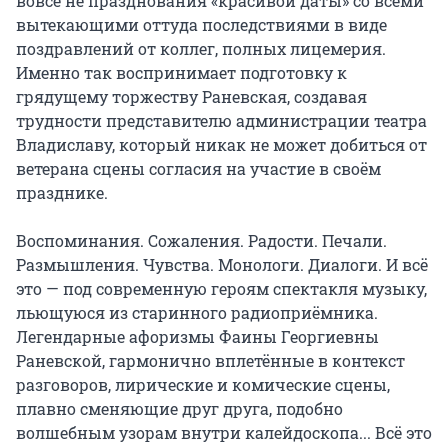
вовсе не празднования «красивой даты» со всеми 
вытекающими оттуда последствиями в виде 
поздравлений от коллег, полных лицемерия. 
Именно так воспринимает подготовку к 
грядущему торжеству Раневская, создавая 
трудности представителю администрации театра 
Владиславу, который никак не может добиться от 
ветерана сцены согласия на участие в своём 
празднике.

Воспоминания. Сожаления. Радости. Печали. 
Размышления. Чувства. Монологи. Диалоги. И всё 
это — под современную героям спектакля музыку, 
льющуюся из старинного радиоприёмника. 
Легендарные афоризмы Фаины Георгиевны 
Раневской, гармонично вплетённые в контекст 
разговоров, лирические и комические сцены, 
плавно сменяющие друг друга, подобно 
волшебным узорам внутри калейдоскопа... Всё это 