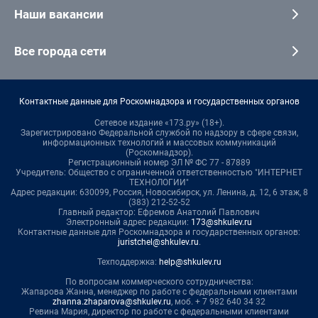
Наши вакансии
Все города сети
Контактные данные для Роскомнадзора и государственных органов
Сетевое издание «173.ру» (18+).
Зарегистрировано Федеральной службой по надзору в сфере связи,
информационных технологий и массовых коммуникаций
(Роскомнадзор).
Регистрационный номер ЭЛ № ФС 77 - 87889
Учредитель: Общество с ограниченной ответственностью "ИНТЕРНЕТ
ТЕХНОЛОГИИ"
Адрес редакции: 630099, Россия, Новосибирск, ул. Ленина, д. 12, 6 этаж, 8
(383) 212-52-52
Главный редактор: Ефремов Анатолий Павлович
Электронный адрес редакции:
173@shkulev.ru
Контактные данные для Роскомнадзора и государственных органов:
juristchel@shkulev.ru
.
Техподдержка:
help@shkulev.ru
По вопросам коммерческого сотрудничества:
Жапарова Жанна, менеджер по работе с федеральными клиентами
zhanna.zhaparova@shkulev.ru
, моб. + 7 982 640 34 32
Ревина Мария, директор по работе с федеральными клиентами