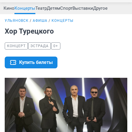
Кино
Концерты
Театр
Детям
Спорт
Выставки
Другое
УЛЬЯНОВСК
АФИША
КОНЦЕРТЫ
Хор Турецкого
КОНЦЕРТ
ЭСТРАДА
0+
Купить билеты