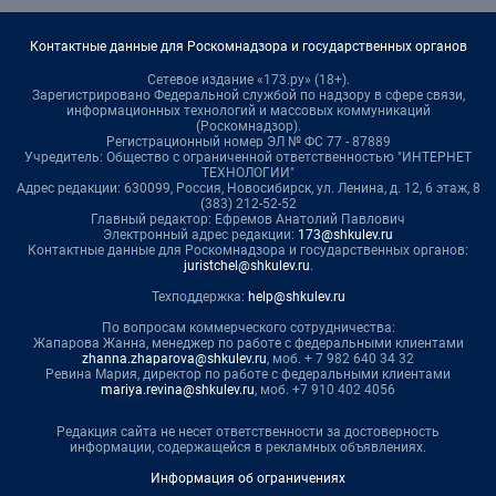
Контактные данные для Роскомнадзора и государственных органов
Сетевое издание «173.ру» (18+).
Зарегистрировано Федеральной службой по надзору в сфере связи,
информационных технологий и массовых коммуникаций
(Роскомнадзор).
Регистрационный номер ЭЛ № ФС 77 - 87889
Учредитель: Общество с ограниченной ответственностью "ИНТЕРНЕТ
ТЕХНОЛОГИИ"
Адрес редакции: 630099, Россия, Новосибирск, ул. Ленина, д. 12, 6 этаж, 8
(383) 212-52-52
Главный редактор: Ефремов Анатолий Павлович
Электронный адрес редакции:
173@shkulev.ru
Контактные данные для Роскомнадзора и государственных органов:
juristchel@shkulev.ru
.
Техподдержка:
help@shkulev.ru
По вопросам коммерческого сотрудничества:
Жапарова Жанна, менеджер по работе с федеральными клиентами
zhanna.zhaparova@shkulev.ru
, моб. + 7 982 640 34 32
Ревина Мария, директор по работе с федеральными клиентами
mariya.revina@shkulev.ru
, моб. +7 910 402 4056
Редакция сайта не несет ответственности за достоверность
информации, содержащейся в рекламных объявлениях.
Информация об ограничениях