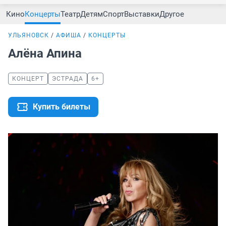
Кино
Концерты
Театр
Детям
Спорт
Выставки
Другое
УЛЬЯНОВСК
АФИША
КОНЦЕРТЫ
Алёна Апина
КОНЦЕРТ
ЭСТРАДА
6+
Купить билеты