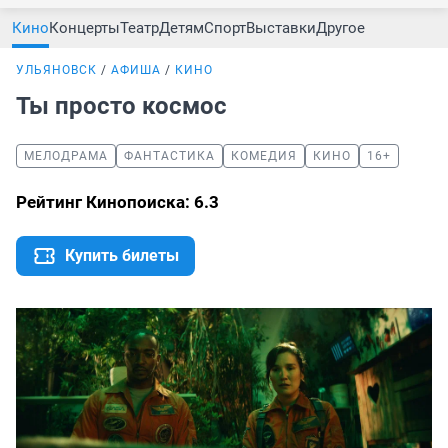
Кино
Концерты
Театр
Детям
Спорт
Выставки
Другое
УЛЬЯНОВСК
АФИША
КИНО
Ты просто космос
МЕЛОДРАМА
ФАНТАСТИКА
КОМЕДИЯ
КИНО
16+
Рейтинг Кинопоиска: 6.3
Купить билеты