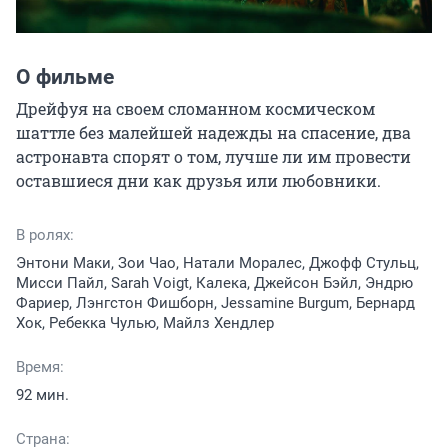
О фильме
Дрейфуя на своем сломанном космическом 
шаттле без малейшей надежды на спасение, два 
астронавта спорят о том, лучше ли им провести 
оставшиеся дни как друзья или любовники.
В ролях:
Энтони Маки, Зои Чао, Натали Моралес, Джофф Стульц,
Мисси Пайл, Sarah Voigt, Калека, Джейсон Бэйл, Эндрю
Фариер, Лэнгстон Фишборн, Jessamine Burgum, Бернард
Хок, Ребекка Чулью, Майлз Хендлер
Время:
92 мин.
Страна: