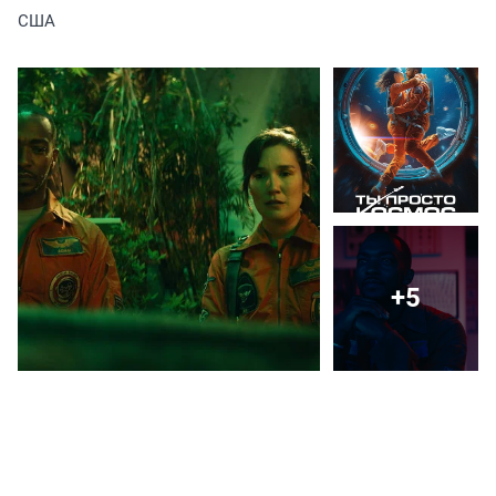
США
+5