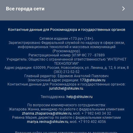
Все города сети
Контактные данные для Роскомнадзора и государственных органов
Сетевое издание «173.ру» (18+).
Зарегистрировано Федеральной службой по надзору в сфере связи,
информационных технологий и массовых коммуникаций
(Роскомнадзор).
Регистрационный номер ЭЛ № ФС 77 - 87889
Учредитель: Общество с ограниченной ответственностью "ИНТЕРНЕТ
ТЕХНОЛОГИИ"
Адрес редакции: 630099, Россия, Новосибирск, ул. Ленина, д. 12, 6 этаж, 8
(383) 212-52-52
Главный редактор: Ефремов Анатолий Павлович
Электронный адрес редакции:
173@shkulev.ru
Контактные данные для Роскомнадзора и государственных органов:
juristchel@shkulev.ru
.
Техподдержка:
help@shkulev.ru
По вопросам коммерческого сотрудничества:
Жапарова Жанна, менеджер по работе с федеральными клиентами
zhanna.zhaparova@shkulev.ru
, моб. + 7 982 640 34 32
Ревина Мария, директор по работе с федеральными клиентами
mariya.revina@shkulev.ru
, моб. +7 910 402 4056
Редакция сайта не несет ответственности за достоверность