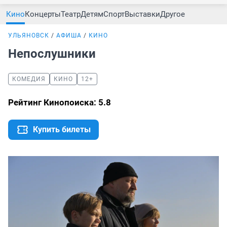
Кино
Концерты
Театр
Детям
Спорт
Выставки
Другое
УЛЬЯНОВСК
АФИША
КИНО
Непослушники
КОМЕДИЯ
КИНО
12+
Рейтинг Кинопоиска: 5.8
Купить билеты