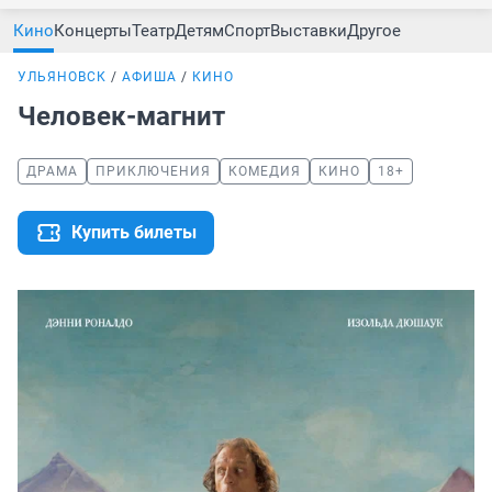
Кино
Концерты
Театр
Детям
Спорт
Выставки
Другое
УЛЬЯНОВСК
АФИША
КИНО
Человек-магнит
ДРАМА
ПРИКЛЮЧЕНИЯ
КОМЕДИЯ
КИНО
18+
Купить билеты