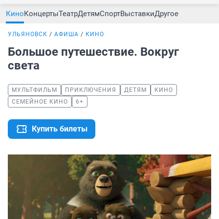
Кино
Концерты
Театр
Детям
Спорт
Выставки
Другое
УЛЬЯНОВСК
АФИША
КИНО
Большое путешествие. Вокруг
света
МУЛЬТФИЛЬМ
ПРИКЛЮЧЕНИЯ
ДЕТЯМ
КИНО
СЕМЕЙНОЕ КИНО
6+
Купить билеты