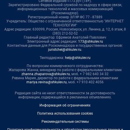
Сетевое издание «173.ру» (18+).
Зарегистрировано Федеральной службой по надзору в сфере связи,
информационных технологий и массовых коммуникаций
(Роскомнадзор).
Регистрационный номер ЭЛ № ФС 77 - 87889
Учредитель: Общество с ограниченной ответственностью "ИНТЕРНЕТ
ТЕХНОЛОГИИ"
Адрес редакции: 630099, Россия, Новосибирск, ул. Ленина, д. 12, 6 этаж, 8
(383) 212-52-52
Главный редактор: Ефремов Анатолий Павлович
Электронный адрес редакции:
173@shkulev.ru
Контактные данные для Роскомнадзора и государственных органов:
juristchel@shkulev.ru
.
Техподдержка:
help@shkulev.ru
По вопросам коммерческого сотрудничества:
Жапарова Жанна, менеджер по работе с федеральными клиентами
zhanna.zhaparova@shkulev.ru
, моб. + 7 982 640 34 32
Ревина Мария, директор по работе с федеральными клиентами
mariya.revina@shkulev.ru
, моб. +7 910 402 4056
Редакция сайта не несет ответственности за достоверность
информации, содержащейся в рекламных объявлениях.
Информация об ограничениях
Политика использования cookies
Рекомендательные системы
Политика конфиденциальности и обработки персональных данных и