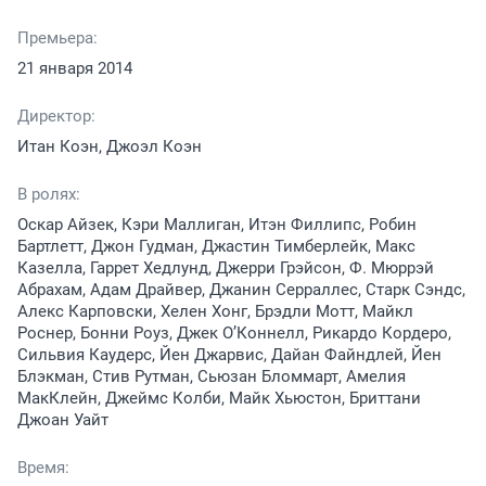
Премьера:
21 января 2014
Директор:
Итан Коэн, Джоэл Коэн
В ролях:
Оскар Айзек, Кэри Маллиган, Итэн Филлипс, Робин
Бартлетт, Джон Гудман, Джастин Тимберлейк, Макс
Казелла, Гаррет Хедлунд, Джерри Грэйсон, Ф. Мюррэй
Абрахам, Адам Драйвер, Джанин Серраллес, Старк Сэндс,
Алекс Карповски, Хелен Хонг, Брэдли Мотт, Майкл
Роснер, Бонни Роуз, Джек О’Коннелл, Рикардо Кордеро,
Сильвия Каудерс, Йен Джарвис, Дайан Файндлей, Йен
Блэкман, Стив Рутман, Сьюзан Бломмарт, Амелия
МакКлейн, Джеймс Колби, Майк Хьюстон, Бриттани
Джоан Уайт
Время: