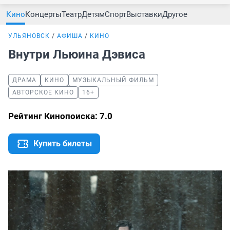
Кино
Концерты
Театр
Детям
Спорт
Выставки
Другое
УЛЬЯНОВСК
АФИША
КИНО
Внутри Льюина Дэвиса
ДРАМА
КИНО
МУЗЫКАЛЬНЫЙ ФИЛЬМ
АВТОРСКОЕ КИНО
16+
Рейтинг Кинопоиска: 7.0
Купить билеты