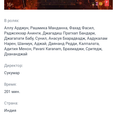
В ролях:
Аллу Арджун, Рашмика Манданна, Фахад Фасил,
Раджсекхар Анинги, Джагадиш Пратхап Бандари,
Джагапати Бабу, Сунил, Анасуя Бхарадвадж, Аадукалам
Нарен, Шанмук, Аджай, Даянанд Редди, Калпалата,
Адития Менон, Pavani Karanam, Брахмаджи, Сритедж,
Дхананджай
Директор:
Сукумар
Время:
201 мин.
Страна:
Индия