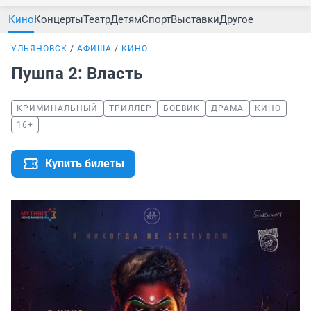
Кино
Концерты
Театр
Детям
Спорт
Выставки
Другое
УЛЬЯНОВСК
АФИША
КИНО
Пушпа 2: Власть
КРИМИНАЛЬНЫЙ
ТРИЛЛЕР
БОЕВИК
ДРАМА
КИНО
16+
Купить билеты